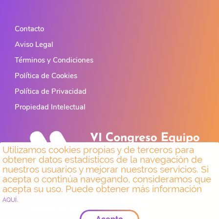
Contacto
Aviso Legal
Términos y Condiciones
Política de Cookies
Política de Privacidad
Propiedad Intelectual
Utilizamos cookies propias y de terceros para
obtener datos estadísticos de la navegación de
nuestros usuarios y mejorar nuestros servicios. Si
acepta o continúa navegando, consideramos que
acepta su uso. Puede obtener más información
×
.
AQUÍ
Plataforma desarrollada por Hipokratic Congress